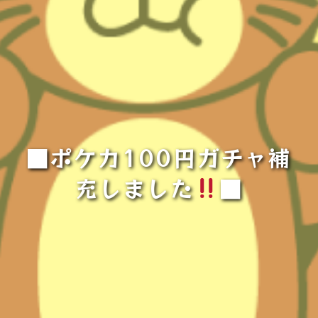
■ポケカ100円ガチャ補
充しました
■