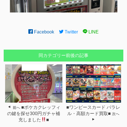
Facebook
Twitter
LINE
同カテゴリー前後の記事
■ポケカクレッフィ
■ワンピースカード パラレ
前へ
の鍵を探せ300円ガチャ補
ル・高額カード買取■
次へ
充しました
■