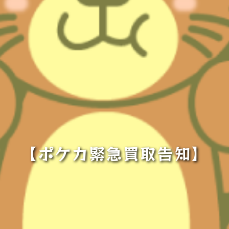
【ポケカ緊急買取告知】