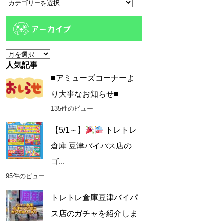
カ
テ
ゴ
アーカイブ
リ
ー
ア
ー
人気記事
カ
■アミューズコーナーよ
イ
り大事なお知らせ■
ブ
135件のビュー
【5/1～】
トレトレ
倉庫 豆津バイパス店の
ゴ...
95件のビュー
トレトレ倉庫豆津バイパ
ス店のガチャを紹介しま