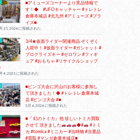
■アミューズコーナーより景品情報で
す！◆ #UFOキャッチャー #トレトレ
倉庫本城店 #北九州 #アミューズ #プラ
イズ■
月 21, 2026 に投稿された
3/4★仮面ライダー関連商品 ぞくぞく
入荷中！ #仮面ライダー #ガシャット #
プログライズキー #ゼロワン #フィギ
ュア #おもちゃ #リサイクルショップ
★
月 4, 2021 に投稿された
■ビンゴ大会に沢山のお客様に参加し
て頂きました！◆ #トレトレ倉庫本城
店 #ビンゴ大会 #■
5月 6, 2026 に投稿された
■『 幻のトミカ』他 珍しいトミカ買取
させて 頂きました
◆#
#トミ
カ #tomica #ミニカー #当時物 #当選品
#買取 #マンガ倉庫本城店■