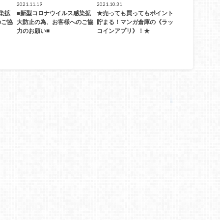
2021.11.19
2021.10.31
染拡
■新型コロナウイルス感染拡
★売っても買ってもポイント
のご協
大防止の為、お客様へのご協
貯まる！マンガ倉庫の《ラッ
力のお願い■
コインアプリ》！★