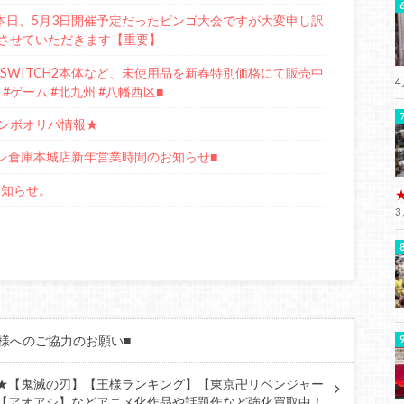
本日、5月3日開催予定だったビンゴ大会ですが大変申し訳
させていただきます【重要】
O SWITCH2本体など、未使用品を新春特別価格にて販売中
4
CH #ゲーム #北九州 #八幡西区■
ンボオリパ情報★
トレ倉庫本城店新年営業時間のお知らせ■
お知らせ。
3
様へのご協力のお願い■
)ﾉ★【鬼滅の刃】【王様ランキング】【東京卍リベンジャー
【アオアシ】などアニメ化作品や話題作など強化買取中！