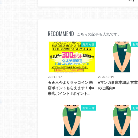
RECOMMEND
こちらの記事も人気です。
お知らせ
お
2021.8.17
2020.10.19
★★只今よりラッコイン 来
■マンガ倉庫本城店 営
店ポイントもらえます！◆#
のご案内■
来店ポイント #ポイント…
お知らせ
お