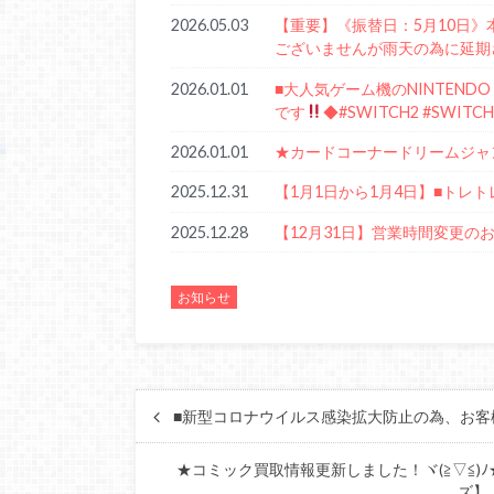
2026.05.03
【重要】《振替日：5月10日》
ございませんが雨天の為に延期
2026.01.01
■大人気ゲーム機のNINTEND
です
◆#SWITCH2 #SWIT
2026.01.01
★カードコーナードリームジャ
2025.12.31
【1月1日から1月4日】■トレ
2025.12.28
【12月31日】営業時間変更の
お知らせ
■新型コロナウイルス感染拡大防止の為、お客
★コミック買取情報更新しました！ヾ(≧▽≦
ズ】