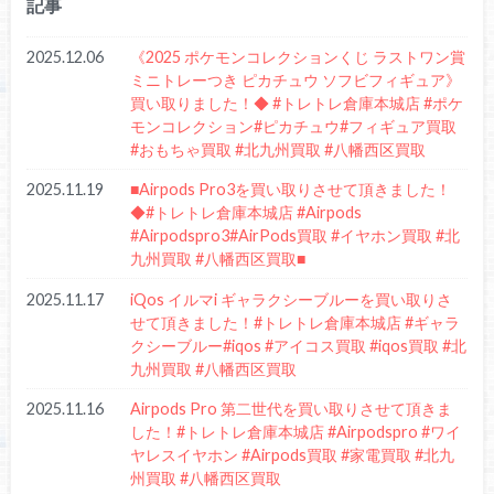
記事
2025.12.06
《2025 ポケモンコレクションくじ ラストワン賞
ミニトレーつき ピカチュウ ソフビフィギュア》
買い取りました！◆ #トレトレ倉庫本城店 #ポケ
モンコレクション#ピカチュウ#フィギュア買取
#おもちゃ買取 #北九州買取 #八幡西区買取
2025.11.19
■Airpods Pro3を買い取りさせて頂きました！
◆#トレトレ倉庫本城店 #Airpods
#Airpodspro3#AirPods買取 #イヤホン買取 #北
九州買取 #八幡西区買取■
2025.11.17
iQos イルマi ギャラクシーブルーを買い取りさ
せて頂きました！#トレトレ倉庫本城店 #ギャラ
クシーブルー#iqos #アイコス買取 #iqos買取 #北
九州買取 #八幡西区買取
2025.11.16
Airpods Pro 第二世代を買い取りさせて頂きま
した！#トレトレ倉庫本城店 #Airpodspro #ワイ
ヤレスイヤホン #Airpods買取 #家電買取 #北九
州買取 #八幡西区買取