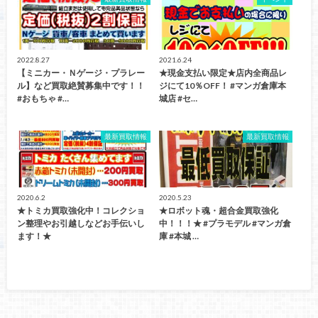
2022.8.27
2021.6.24
【ミニカー・Ｎゲージ・プラレー
★現金支払い限定★店内全商品レ
ル】など買取絶賛募集中です！！
ジにて10％OFF！ #マンガ倉庫本
#おもちゃ #…
城店 #セ…
最新買取情報
最新買取情報
2020.6.2
2020.5.23
★トミカ買取強化中！コレクショ
★ロボット魂・超合金買取強化
ン整理やお引越しなどお手伝いし
中！！！★ #プラモデル #マンガ倉
ます！★
庫 #本城 …