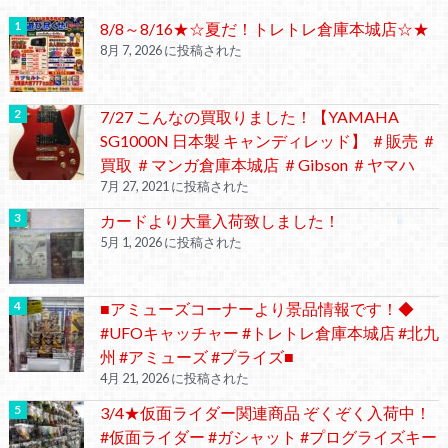
8/8～8/16★☆夏だ！トレトレ倉庫本城店☆★
8月 7, 2026 に投稿された
7/27 こんなの買取りました！【YAMAHA
SG1000N 日本製 キャンディレッド】 ＃販売 ＃
買取 ＃マンガ倉庫本城店 ＃Gibson ＃ヤマハ
7月 27, 2021 に投稿された
カードより大量入荷致しました！
5月 1, 2026 に投稿された
■アミューズコーナーより景品情報です！◆
#UFOキャッチャー #トレトレ倉庫本城店 #北九
州 #アミューズ #プライズ■
4月 21, 2026 に投稿された
3/4★仮面ライダー関連商品 ぞくぞく入荷中！
#仮面ライダー #ガシャット #プログライズキー