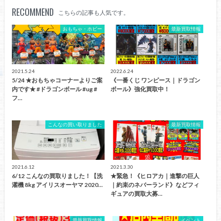
RECOMMEND
こちらの記事も人気です。
おもちゃ・ホビー
最新買取情報
2021.5.24
2022.6.24
5/24 ★おもちゃコーナーよりご案
《一番くじ ワンピース｜ドラゴン
内です★ #ドラゴンボール #ug #
ボール》強化買取中！
フ…
こんなの買い取りました
最新買取情報
2021.6.12
2021.3.30
6/12 こんなの買取りました！【洗
★緊急！《ヒロアカ｜進撃の巨人
濯機 8kg アイリスオーヤマ 2020…
｜約束のネバーランド》などフィ
ギュアの買取大募…
最新買取情報
イベント