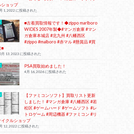
ルショップ
月 1, 2022 に投稿された
■古着買取情報です！◆zippo marlboro
WIDES 2007年製◆#マンガ倉庫 #マン
ガ倉庫本城店 #北九州 #八幡西区
#zippo #malboro #赤マル #懸賞品 #買
取■
0月 13, 2023 に投稿された
PSA買取始めました！
4月 16, 2026 に投稿された
【ファミコンソフト】買取リスト更新
しました！ #マンガ倉庫 #八幡西区 #若
松区 #ゲームハード #ゲームソフト #レ
トロゲーム #周辺機器 #ファミコン #リ
サイクルショップ
月 12, 2022 に投稿された