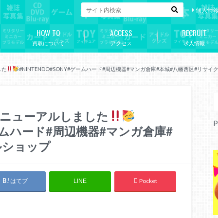
個人情
HOW TO
ACCESS
RECRUIT
買取について
アクセス
求人情報
した
#NINTENDO#SONY#ゲームハード#周辺機器#マンガ倉庫#本城#八幡西区#リサイ
賞リニューアルしました
P
#ゲームハード#周辺機器#マンガ倉庫#
ルショップ
はてブ
Pocket
LINE