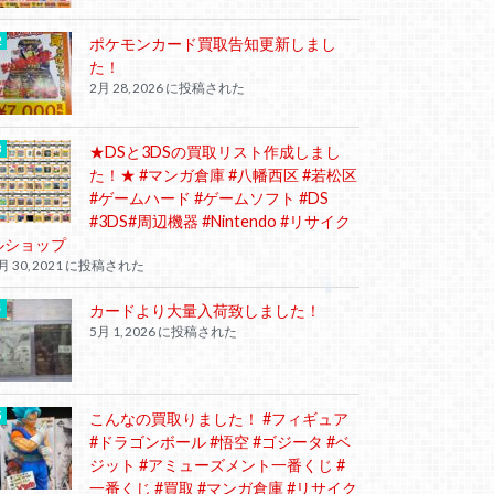
ポケモンカード買取告知更新しまし
た！
2月 28, 2026 に投稿された
★DSと3DSの買取リスト作成しまし
た！★ #マンガ倉庫 #八幡西区 #若松区
#ゲームハード #ゲームソフト #DS
#3DS#周辺機器 #Nintendo #リサイク
ルショップ
月 30, 2021 に投稿された
カードより大量入荷致しました！
5月 1, 2026 に投稿された
こんなの買取りました！ #フィギュア
#ドラゴンボール #悟空 #ゴジータ #ベ
ジット #アミューズメント一番くじ #
一番くじ #買取 #マンガ倉庫 #リサイク