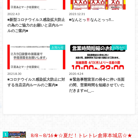
2022.4.3
2023.12.31
■新型コロナウイルス感染拡大防止
■なんとっ
なんとっっ‼…
の為のご協力のお願いと店内ルー
ルのご案内■
お知らせ
お知らせ
2021.8.30
2020.4.24
■コロナウイルス感染拡大防止に対
★緊急事態宣言の発令に伴い当面
する当店店内ルールのご案内■
の間、営業時間を短縮させていた
だきますm(__…
8/8～8/16★☆夏だ！トレトレ倉庫本城店☆★