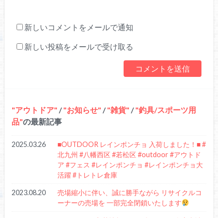
新しいコメントをメールで通知
新しい投稿をメールで受け取る
アウトドア
/
お知らせ
/
雑貨
/
釣具/スポーツ用
品
の最新記事
2025.03.26
■OUTDOOR レインポンチョ 入荷しました！■ #
北九州 #八幡西区 #若松区 #outdoor #アウトド
ア #フェス #レインポンチョ #レインポンチョ大
活躍 #トレトレ倉庫
2023.08.20
売場縮小に伴い、誠に勝手ながら リサイクルコ
ーナーの売場を 一部完全閉鎖いたします