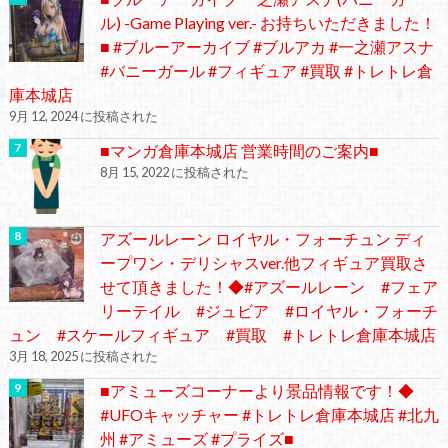
ル) -Game Playing ver.- お持ちいただきました！
■ #ブルーアーカイブ #ブルアカ #一之瀬アスナ
#バニーガール #フィギュア #買取 #トレトレ倉
庫本城店
9月 12, 2024 に投稿された
■マンガ倉庫本城店 営業時間のご案内■
8月 15, 2022 に投稿された
アズールレーン ロイヤル・フォーチュン ディ
ープワン・デリシャスver.他フィギュア買取さ
せて頂きました！◆#アズールレーン #フェア
リーテイル #ジュビア #ロイヤル・フォーチ
ュン #スケールフィギュア #買取 #トレトレ倉庫本城店
3月 18, 2025 に投稿された
■アミューズコーナーより景品情報です！◆
#UFOキャッチャー #トレトレ倉庫本城店 #北九
州 #アミューズ #プライズ■