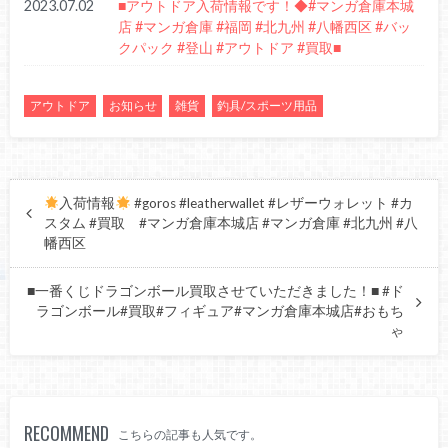
2023.07.02
■アウトドア入荷情報です！◆#マンガ倉庫本城
店 #マンガ倉庫 #福岡 #北九州 #八幡西区 #バッ
クパック #登山 #アウトドア #買取■
アウトドア
お知らせ
雑貨
釣具/スポーツ用品
入荷情報
#goros #leatherwallet #レザーウォレット #カ
スタム #買取 #マンガ倉庫本城店 #マンガ倉庫 #北九州 #八
幡西区
■一番くじドラゴンボール買取させていただきました！■ #ド
ラゴンボール#買取#フィギュア#マンガ倉庫本城店#おもち
ゃ
RECOMMEND
こちらの記事も人気です。