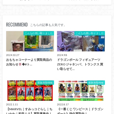
RECOMMEND
こちらの記事も人気です。
こんなの買い取りました
こんなの買い取りました
2024.10.27
2024.9.8
おもちゃコーナーより買取商品の
ドラゴンボール フィギュアーツ
お知らせ
◆#ト…
ZERO ジャネンバ、トランクス 買
い取らせて…
最新買取情報
最新買取情報
2022.1.11
2022.8.17
【MARVEL｜すみっコぐらし｜ち
《一番くじ ワンピース｜ドラゴン
いかわ｜初音ミク】買取募集中！
ボール》強化買取中！