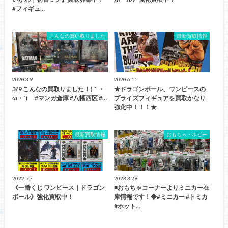
#フィギュ…
こんなの買い取りました
最新買取情報
2020.3.9
2020.6.11
3/9 こんなの買取りました！(｀・
★ドラゴンボール、ワンピースの
ω・´)ゞ #マンガ倉庫 #八幡西区 #…
プライズフィギュアを買取かなり
強化中！！！★
最新買取情報
おもちゃ・ホビー
2022.5.7
2023.3.29
《一番くじ ワンピース｜ドラゴン
■おもちゃコーナーよりミニカー在
ボール》強化買取中！
庫情報です！◆#ミニカー #トミカ
#ホット…