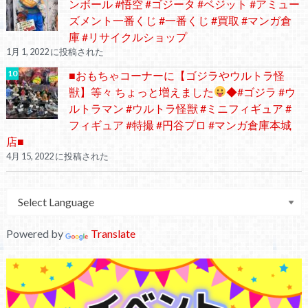
ンボール #悟空 #ゴジータ #ベジット #アミュー
ズメント一番くじ #一番くじ #買取 #マンガ倉
庫 #リサイクルショップ
1月 1, 2022 に投稿された
■おもちゃコーナーに【ゴジラやウルトラ怪
獣】等々 ちょっと増えました
◆#ゴジラ #ウ
ルトラマン #ウルトラ怪獣 #ミニフィギュア #
フィギュア #特撮 #円谷プロ #マンガ倉庫本城
店■
4月 15, 2022 に投稿された
Powered by
Translate