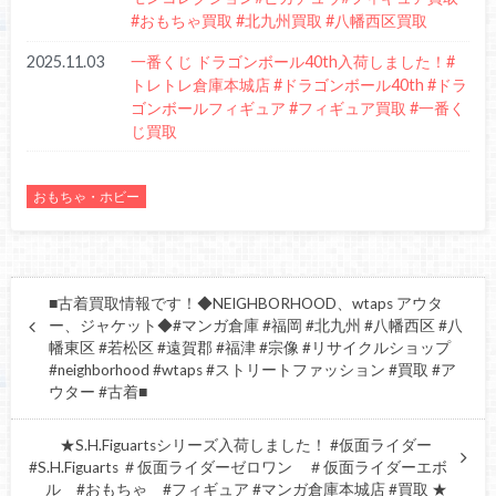
#おもちゃ買取 #北九州買取 #八幡西区買取
2025.11.03
一番くじ ドラゴンボール40th入荷しました！#
トレトレ倉庫本城店 #ドラゴンボール40th #ドラ
ゴンボールフィギュア #フィギュア買取 #一番く
じ買取
おもちゃ・ホビー
■古着買取情報です！◆NEIGHBORHOOD、wtaps アウタ
ー、ジャケット◆#マンガ倉庫 #福岡 #北九州 #八幡西区 #八
幡東区 #若松区 #遠賀郡 #福津 #宗像 #リサイクルショップ
#neighborhood #wtaps #ストリートファッション #買取 #ア
ウター #古着■
★S.H.Figuartsシリーズ入荷しました！ #仮面ライダー
#S.H.Figuarts ＃仮面ライダーゼロワン ＃仮面ライダーエボ
ル #おもちゃ #フィギュア #マンガ倉庫本城店 #買取 ★