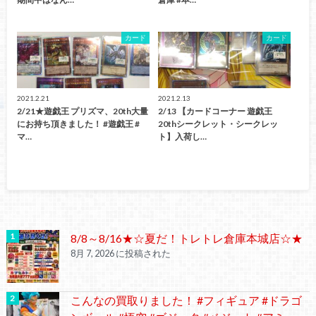
カード
カード
2021.2.21
2021.2.13
2/21★遊戯王 プリズマ、20th大量
2/13 【カードコーナー 遊戯王
にお持ち頂きました！ #遊戯王 #
20thシークレット・シークレッ
マ…
ト】入荷し…
8/8～8/16★☆夏だ！トレトレ倉庫本城店☆★
8月 7, 2026 に投稿された
こんなの買取りました！ #フィギュア #ドラゴ