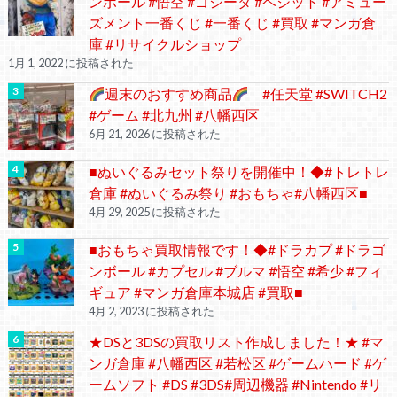
ンボール #悟空 #ゴジータ #ベジット #アミュー
ズメント一番くじ #一番くじ #買取 #マンガ倉
庫 #リサイクルショップ
1月 1, 2022 に投稿された
週末のおすすめ商品
#任天堂 #SWITCH2
#ゲーム #北九州 #八幡西区
6月 21, 2026 に投稿された
■ぬいぐるみセット祭りを開催中！◆#トレトレ
倉庫 #ぬいぐるみ祭り #おもちゃ#八幡西区■
4月 29, 2025 に投稿された
■おもちゃ買取情報です！◆#ドラカプ #ドラゴ
ンボール #カプセル #ブルマ #悟空 #希少 #フィ
ギュア #マンガ倉庫本城店 #買取■
4月 2, 2023 に投稿された
★DSと3DSの買取リスト作成しました！★ #マ
ンガ倉庫 #八幡西区 #若松区 #ゲームハード #ゲ
ームソフト #DS #3DS#周辺機器 #Nintendo #リ