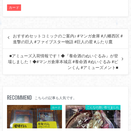
カード
おすすめセットコミックのご案内♪ #マンガ倉庫 #八幡西区 #
進撃の巨人 #ファイブスター物語 #巨人の星 #ふたり鷹
■アミューズ入荷情報です！◆『養命酒のぬいぐるみ』が登
場しました！◆#マンガ倉庫本城店 #養命酒 #ぬいぐるみ #ビ
ンくん #アミューズメント■
RECOMMEND
こちらの記事も人気です。
カード
こんなの買い取りました