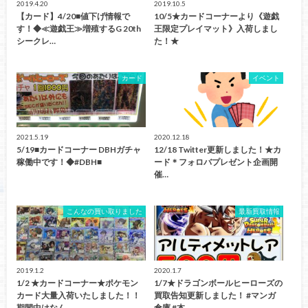
2019.4.20
2019.10.5
【カード】4/20■値下げ情報で
10/5★カードコーナーより《遊戯
す！◆≪遊戯王≫増殖するG 20th
王限定プレイマット》入荷しまし
シークレ…
た！★
カード
イベント
2021.5.19
2020.12.18
5/19■カードコーナー DBHガチャ
12/18 Twitter更新しました！★カ
稼働中です！◆#DBH■
ード＊フォロバプレゼント企画開
催…
こんなの買い取りました
最新買取情報
2019.1.2
2020.1.7
1/2 ★カードコーナー★ポケモン
1/7★ドラゴンボールヒーローズの
カード大量入荷いたしました！！
買取告知更新しました！ #マンガ
期間中はなん…
倉庫 #本…