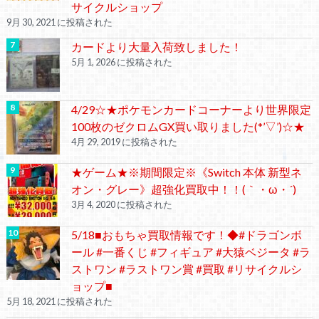
サイクルショップ
9月 30, 2021 に投稿された
カードより大量入荷致しました！
5月 1, 2026 に投稿された
4/29☆★ポケモンカードコーナーより世界限定
100枚のゼクロムGX買い取りました(*’▽’)☆★
4月 29, 2019 に投稿された
★ゲーム★※期間限定※《Switch 本体 新型ネ
オン・グレー》超強化買取中！！(｀・ω・´)ゞ
3月 4, 2020 に投稿された
5/18■おもちゃ買取情報です！◆#ドラゴンボ
ール #一番くじ #フィギュア #大猿ベジータ #ラ
ストワン #ラストワン賞 #買取 #リサイクルシ
ョップ■
5月 18, 2021 に投稿された