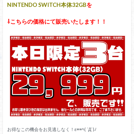
NINTENDO SWITCH本体32GB
を
⇩こちらの価格にて販売いたします！！
お得なこの機会をお見逃しなく！ε≡≡ﾍ( ´Д`)ﾉ