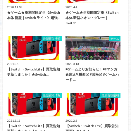
2020.11.18
2020.4.4
★ゲーム★※期間限定※《Switch
★ゲーム★※期間限定※《Switch
本体 新型｜Switch ライト》超強…
本体 新型ネオン・グレー｜
Switch…
最新買取情報
ゲーム
2021.8.1
2023.3.13
【Switch・Switch Lite】買取告知
■ゲームよりお知らせ！■#マンガ
更新しました！★Switch…
倉庫 #八幡西区 #若松区 #ゲームハ
ード …
最新買取情報
最新買取情報
2021.5.15
2021.2.5
【Switch・Switch Lite】買取告知
【Switch・Switch Lite】買取告知