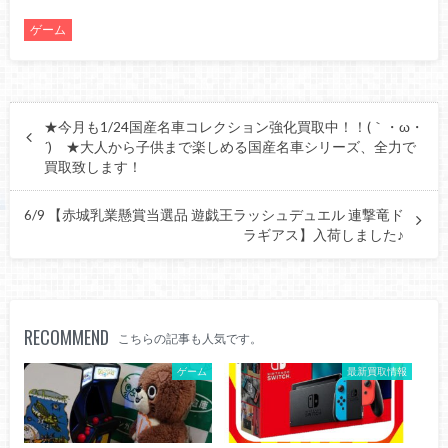
ゲーム
★今月も1/24国産名車コレクション強化買取中！！(｀・ω・
´)ゞ★大人から子供まで楽しめる国産名車シリーズ、全力で
買取致します！
6/9 【赤城乳業懸賞当選品 遊戯王ラッシュデュエル 連撃竜ド
ラギアス】入荷しました♪
RECOMMEND
こちらの記事も人気です。
ゲーム
最新買取情報