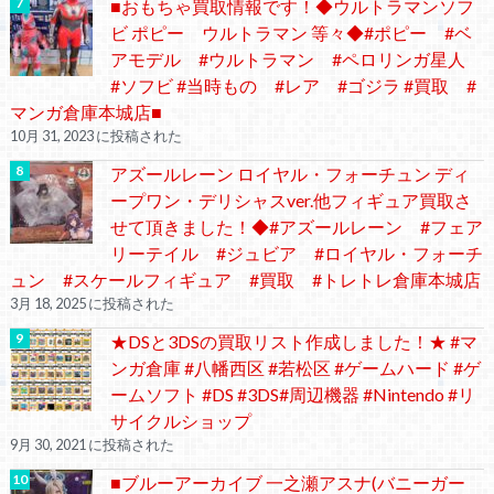
■おもちゃ買取情報です！◆ウルトラマンソフ
ビ ポピー ウルトラマン 等々◆#ポピー #ベ
アモデル #ウルトラマン #ペロリンガ星人
#ソフビ #当時もの #レア #ゴジラ #買取 #
マンガ倉庫本城店■
10月 31, 2023 に投稿された
アズールレーン ロイヤル・フォーチュン ディ
ープワン・デリシャスver.他フィギュア買取さ
せて頂きました！◆#アズールレーン #フェア
リーテイル #ジュビア #ロイヤル・フォーチ
ュン #スケールフィギュア #買取 #トレトレ倉庫本城店
3月 18, 2025 に投稿された
★DSと3DSの買取リスト作成しました！★ #マ
ンガ倉庫 #八幡西区 #若松区 #ゲームハード #ゲ
ームソフト #DS #3DS#周辺機器 #Nintendo #リ
サイクルショップ
9月 30, 2021 に投稿された
■ブルーアーカイブ 一之瀬アスナ(バニーガー