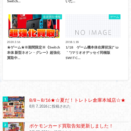
Switch…
いた…
最新買取情報
ゲーム
2020.3.16
2018.1.18
★ゲーム★※期間限定※《Switch
1/18 ゲーム機本体在庫状況(*´ω
本体 新型ネオン・グレー》超強化
｀*)マリオオデッセイ同梱版
買取中…
SWITC…
8/8～8/16★☆夏だ！トレトレ倉庫本城店☆★
8月 7, 2026 に投稿された
ポケモンカード買取告知更新しました！