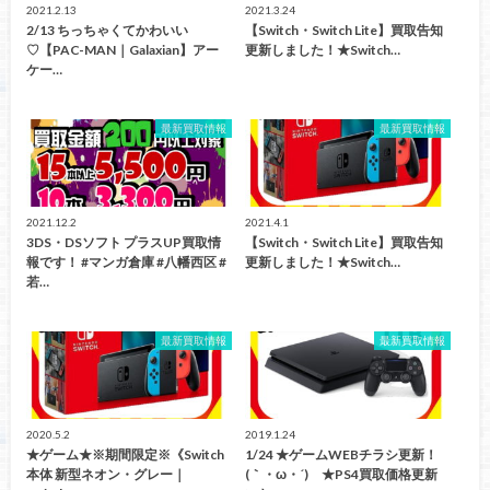
2021.2.13
2021.3.24
2/13 ちっちゃくてかわいい
【Switch・Switch Lite】買取告知
♡【PAC-MAN｜Galaxian】アー
更新しました！★Switch…
ケー…
最新買取情報
最新買取情報
2021.12.2
2021.4.1
3DS・DSソフト プラスUP買取情
【Switch・Switch Lite】買取告知
報です！ #マンガ倉庫 #八幡西区 #
更新しました！★Switch…
若…
最新買取情報
最新買取情報
2020.5.2
2019.1.24
★ゲーム★※期間限定※《Switch
1/24 ★ゲームWEBチラシ更新！
本体 新型ネオン・グレー｜
(｀・ω・´)ゞ★PS4買取価格更新