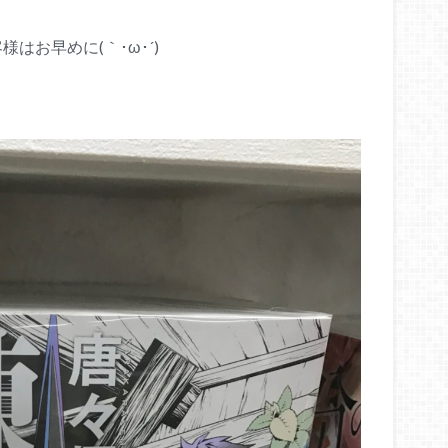
はお早めに(｀･ω･´)ゞ