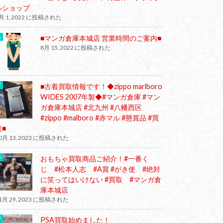
ルショップ
月 1, 2022 に投稿された
■マンガ倉庫本城店 営業時間のご案内■
8月 15, 2022 に投稿された
■古着買取情報です！◆zippo marlboro
WIDES 2007年製◆#マンガ倉庫 #マン
ガ倉庫本城店 #北九州 #八幡西区
#zippo #malboro #赤マル #懸賞品 #買
取■
0月 13, 2023 に投稿された
おもちゃ買取商品ご紹介！#一番く
じ #松本人志 #A賞 #がき使 #絶対
に笑ってはいけない #買取 #マンガ倉
庫本城店
1月 29, 2023 に投稿された
PSA買取始めました！