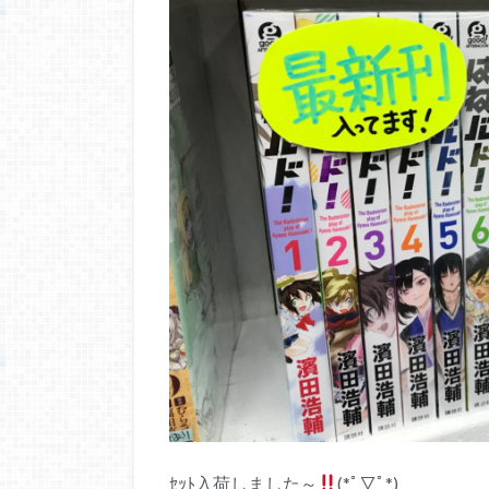
ｾｯﾄ入荷しました～
(*ﾟ▽ﾟ*)