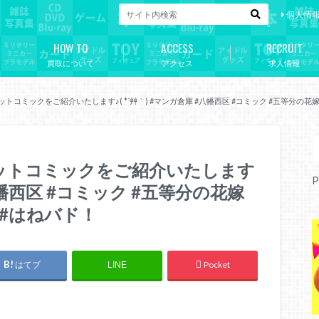
個人情
HOW TO
ACCESS
RECRUIT
買取について
アクセス
求人情報
セットコミックをご紹介いたします♪( *´艸｀) #マンガ倉庫 #八幡西区 #コミック #五等分の
セットコミックをご紹介いたします
P
#八幡西区 #コミック #五等分の花嫁
 #はねバド！
はてブ
Pocket
LINE