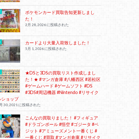
ポケモンカード買取告知更新しまし
た！
2月 28, 2026 に投稿された
カードより大量入荷致しました！
5月 1, 2026 に投稿された
★DSと3DSの買取リスト作成しまし
た！★ #マンガ倉庫 #八幡西区 #若松区
#ゲームハード #ゲームソフト #DS
#3DS#周辺機器 #Nintendo #リサイク
ルショップ
月 30, 2021 に投稿された
こんなの買取りました！ #フィギュア
#ドラゴンボール #悟空 #ゴジータ #ベ
ジット #アミューズメント一番くじ #
一番くじ #買取 #マンガ倉庫 #リサイク