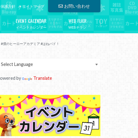
お問い合わせ
報保護方針
サイトマップ
EVENT CALENDAR
WEB FLIER
イベントカレンダー
WEBチラシ
花嫁 #僕のヒーローアカデミア #はねバド！
owered by
Translate