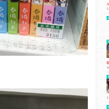
1
1
1