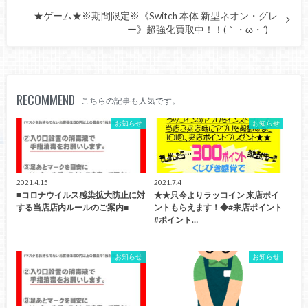
★ゲーム★※期間限定※《Switch 本体 新型ネオン・グレ
ー》超強化買取中！！(｀・ω・´)ゞ
RECOMMEND
こちらの記事も人気です。
お知らせ
お知らせ
2021.4.15
2021.7.4
■コロナウイルス感染拡大防止に対
★★只今よりラッコイン 来店ポイ
する当店店内ルールのご案内■
ントもらえます！◆#来店ポイント
#ポイント…
お知らせ
お知らせ