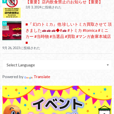
【重要】店内飲食禁止のお知らせ【重要】
3月 3, 2024 に投稿された
■『 幻のトミカ』他 珍しいトミカ買取させて 頂
きました
◆#
#トミカ #tomica #ミニ
カー #当時物 #当選品 #買取 #マンガ倉庫本城店
■
9月 26, 2023 に投稿された
Powered by
Translate