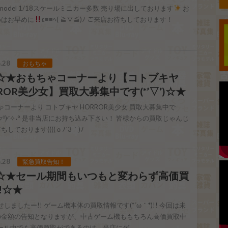
ion model 1/18スケールミニカー多数 売り場に出しております
お
めはお早めに
ε≡≡ﾍ( ≧▽≦)ﾉ ご来店お待ちしております！
.28
おもちゃ
28☆★おもちゃコーナーより【コトブキヤ
ROR美少女】買取大募集中です(*’▽’)☆★
コーナーより コトブキヤ HORROR美少女 買取大募集中で
◝(⁰▿⁰)◜✧˖° 是非当店にお持ち込み下さい！ 皆様からの買取じゃんじ
しております((((ｏﾉ´3｀)ﾉ
.28
緊急買取告知！
28☆★セール期間もいつもと変わらず高価買
!☆★
しましたー!! ゲーム機本体の買取情報です(*´ω｀*)!! 今回は未
の金額の告知となりますが、中古ゲーム機ももちろん高価買取中
セール中でも高価買取ができるのは、当店にゲ…