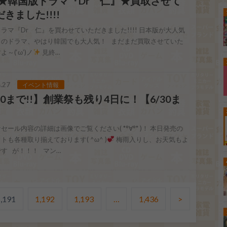
27 ★韓国版ドラマ『Dr 仁』★買取させて
きました!!!!
ラマ『Dr 仁』を買わせていただきました!!!! 日本版が大人気
このドラマ、やはり韓国でも大人気！ まだまだ買取させていた
～(‘ω’)ノ
見終…
.27
イベント情報
30まで!!】創業祭も残り4日に！【6/30ま
】
セール内容の詳細は画像でご覧ください( *°∀°* )！ 本日発売の
トも各種取り揃えております( ^ω^ )
梅雨入りし、お天気もよ
す が！！！ マン…
,191
1,192
1,193
…
1,436
>