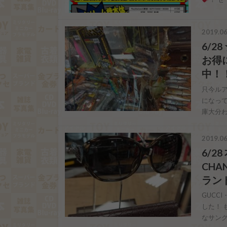
2019.06
6/
お得
中！！
只今ル
になっ
庫大分
2019.06
6/2
CHA
ラン
GUCC
した！ 
なサン