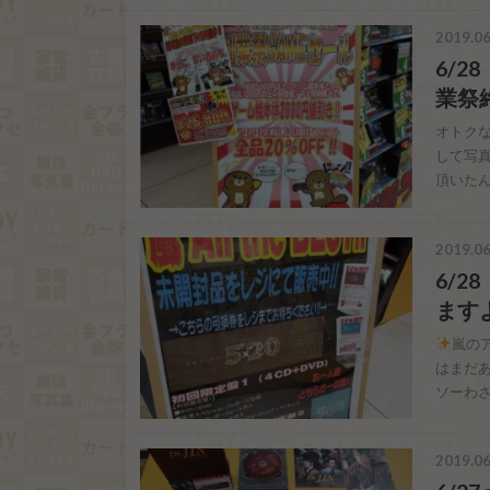
2019.06
6/2
業祭終
オトクな
して写
頂いたん
2019.06
6/2
ますよ
嵐の
はまだあ
ソーわさ
2019.06