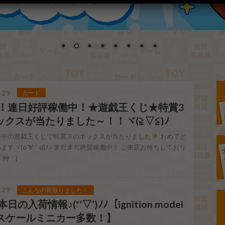
.29
カード
29 ！連日好評稼働中！★遊戯王くじ★特賞3
ックスが当たりました～！！ヾ(≧▽≦)ﾉ
評中の遊戯王くじで特賞３のボックスが当たりました
おめでと
ますヾ(o´∀｀o)ﾉ♪ まだまだ絶賛稼働中！ ご来店お待ちしており
*´艸｀)
.29
こんなの買取りました！
 本日の入荷情報♪(*’▽’)ﾉﾉ【ignition model
18スケールミニカー多数！】