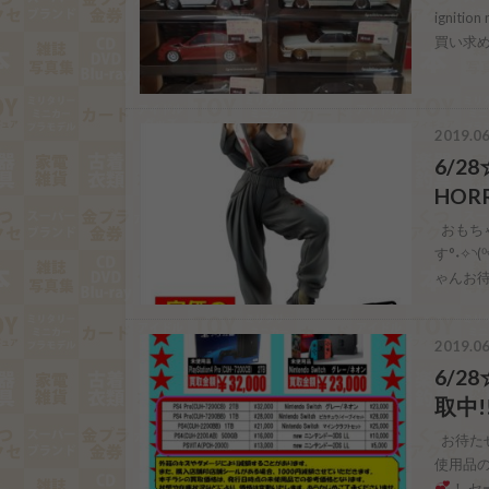
ignit
買い求
2019.06
6/
HOR
おもちゃ
す°˖✧
ゃんお待ち
2019.06
6/
取中!
お待たせ
使用品
！ 