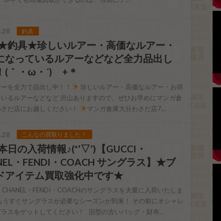
.28
釣具
28 ★釣具★珍しいルアー・高価なルアー・
になっているルアーなどなど全力品出し
(｀・ω・´)ゞ+＊
アーを全力で品出し中！！
珍しいルアー・高価なルアー・お得
ているルアーなどなど 沢山ありますので、ぜひお早めにマンガ倉
わさだ店にお越しください！
マンガ倉庫大分わさだ店7…
.28
こんなの買取りました！
8 本日の入荷情報♪(*’▽’)【GUCCI・
NEL・FENDI・COACH サングラス】★ブ
ドアイテム買取強化中です★
I・CHANEL・FENDI・COACHのサングラスを大量に入荷いたしま
もうすぐサングラスが必要なシーズンが到来！ その前にオシャレ
グラスをゲットしてください！ 旧型の古いバッグ・財布…