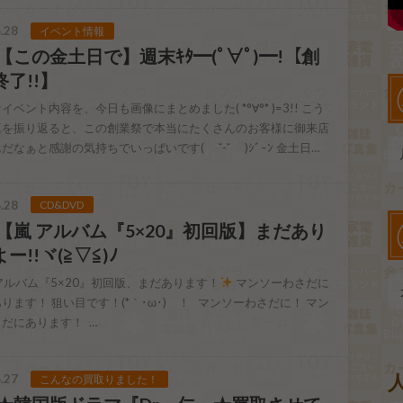
.28
イベント情報
8 【この金土日で】週末ｷﾀ━(ﾟ∀ﾟ)━!【創
了!!】
イベント内容を、今日も画像にまとめました( *°∀°* )=3!! こう
真を振り返ると、この創業祭で本当にたくさんのお客様に御来店
だなぁと感謝の気持ちでいっぱいです( ˘-˘ )ｼﾞｰﾝ 金土日…
.28
CD&DVD
8 【嵐 アルバム『5×20』初回版】まだあり
ー!!ヾ(≧▽≦)ﾉ
アルバム『5×20』初回版、まだあります！
マンソーわさだに
ります！ 狙い目です！(*｀･ω･)ゞ！ マンソーわさだに！ マン
だにあります！ …
.27
こんなの買取りました！