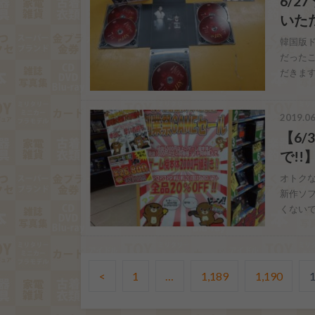
6/
いただ
韓国版ド
だった
だきますよ
2019.06
【6/
で!!
オトクな
新作ソフ
くないで
<
1
…
1,189
1,190
1