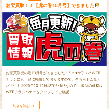
お宝買取！！【虎の巻10月号】できました
お宝買取虎の巻10月号ができました！°˖✧◝(⁰▿⁰)◜✧˖° WEB
チラシにも一緒に掲載しておりますので、そちらもご覧く
ださい！ 2025年10月1日現在の価格なので、 最新の価格は
WEBチラシバナーをタップしてご確認…
続きを読む