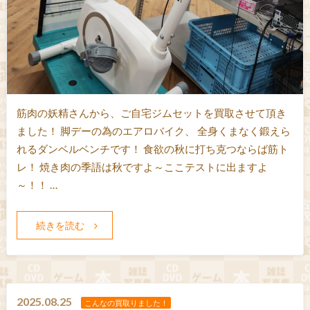
筋肉の妖精さんから、ご自宅ジムセットを買取させて頂き
ました！ 脚デーの為のエアロバイク、 全身くまなく鍛えら
れるダンベルベンチです！ 食欲の秋に打ち克つならば筋ト
レ！ 焼き肉の季語は秋ですよ～ここテストに出ますよ
～！！ …
続きを読む
2025.08.25
こんなの買取りました！