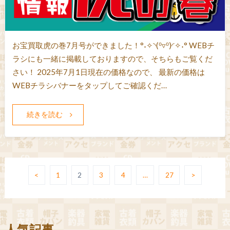
お宝買取虎の巻7月号ができました！°˖✧◝(⁰▿⁰)◜✧˖° WEBチ
ラシにも一緒に掲載しておりますので、そちらもご覧くだ
さい！ 2025年7月1日現在の価格なので、 最新の価格は
WEBチラシバナーをタップしてご確認くだ…
続きを読む
<
1
2
3
4
…
27
>
人気記事