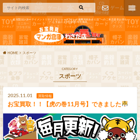
超大型エンターテイメントリサイクルショップ"マンガ倉庫大分わさだ店"へのご来店是非お待ち
しております!365日年中無休
お問い合わ
せ
HOME
スポーツ
CATEGORY
スポーツ
2025.11.01
買取情報
お宝買取！！【虎の巻11月号】できました