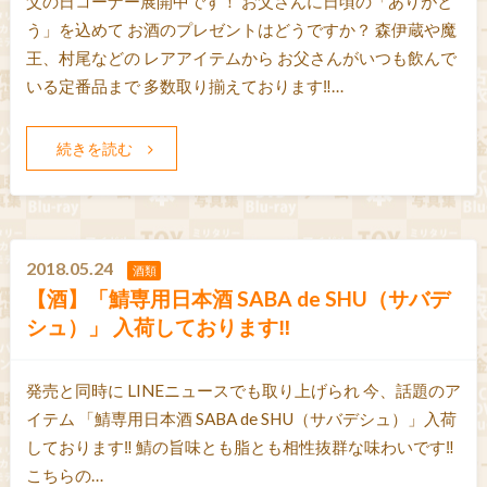
父の日コーナー展開中です！ お父さんに日頃の「ありがと
う」を込めて お酒のプレゼントはどうですか？ 森伊蔵や魔
王、村尾などの レアアイテムから お父さんがいつも飲んで
いる定番品まで 多数取り揃えております‼…
続きを読む
2018.05.24
酒類
【酒】「鯖専用日本酒 SABA de SHU（サバデ
シュ）」 入荷しております‼
発売と同時に LINEニュースでも取り上げられ 今、話題のア
イテム 「鯖専用日本酒 SABA de SHU（サバデシュ）」入荷
しております‼ 鯖の旨味とも脂とも相性抜群な味わいです‼
こちらの…