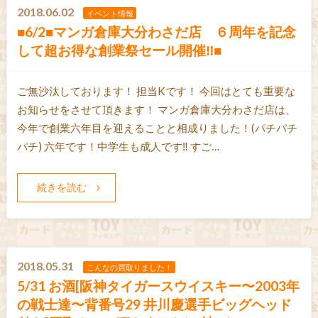
2018.06.02
イベント情報
■6/2■マンガ倉庫大分わさだ店 ６周年を記念
して超お得な創業祭セール開催‼■
ご無沙汰しております！ 担当Kです！ 今回はとても重要な
お知らせをさせて頂きます！ マンガ倉庫大分わさだ店は、
今年で創業六年目を迎えることと相成りました！(パチパチ
パチ) 六年です！中学生も成人です‼ すご…
続きを読む
2018.05.31
こんなの買取りました！
5/31 お酒[阪神タイガースウイスキー〜2003年
の戦士達〜背番号29 井川慶選手ビッグヘッド