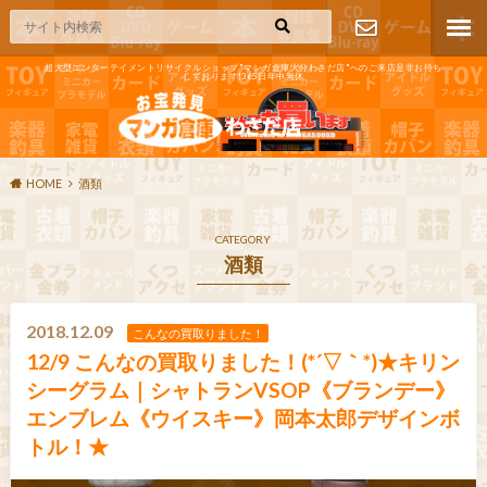
超大型エンターテイメントリサイクルショップ"マンガ倉庫大分わさだ店"へのご来店是非お待ち
しております!365日年中無休
お問い合わ
せ
HOME
酒類
CATEGORY
酒類
2018.12.09
こんなの買取りました！
12/9 こんなの買取りました！(*´▽｀*)★キリン
シーグラム｜シャトランVSOP《ブランデー》
エンブレム《ウイスキー》岡本太郎デザインボ
トル！★