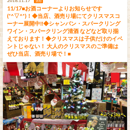
2018.11.17
酒類
11/17■お酒コーナーよりお知らせです
(*^▽^*)！◆当店、酒売り場にてクリスマスコ
ーナー展開中‼◆シャンパン・スパークリング
ワイン・スパークリング清酒 などなど取り揃
えております！◆クリスマスは子供だけのイベ
ントじゃない！ 大人のクリスマスのご準備は
ぜひ当店、酒売り場で！■