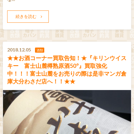
続きを読む
2018.12.05
酒類
★★お酒コーナー買取告知！★『キリンウイス
キー 富士山麓樽熟原酒50°』買取強化
中！！！富士山麓をお売りの際は是非マンガ倉
庫大分わさだ店へ！！★★