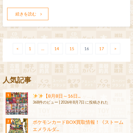
続きを読む
<
1
…
14
15
16
17
>
人気記事
【8月8日～16日...
368件のビュー
|
2026年8月7日 に投稿された
ポケモンカードBOX買取情報！《ストーム
エメラルダ...