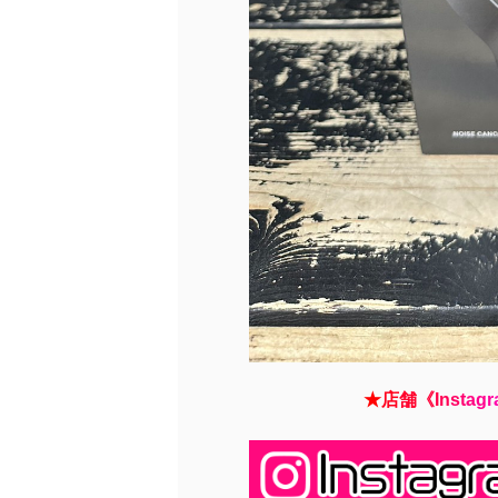
★
店
舗
《
I
n
s
t
a
g
r