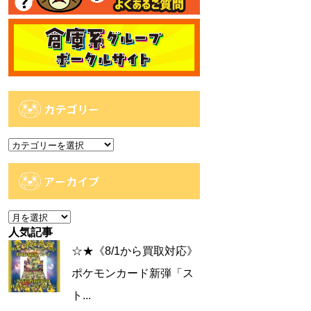
カテゴリー
カ
テ
ゴ
アーカイブ
リ
ー
ア
ー
人気記事
カ
☆★《8/1から買取対応》
イ
ポケモンカード新弾「ス
ブ
ト...