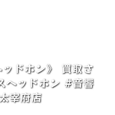
スヘッドホン》 買取さ
スヘッドホン #音響
庫太宰府店