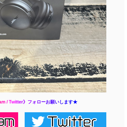
a
m
/
T
w
i
t
t
e
r
》
フ
ォ
ロ
ー
お
願
い
し
ま
す
★