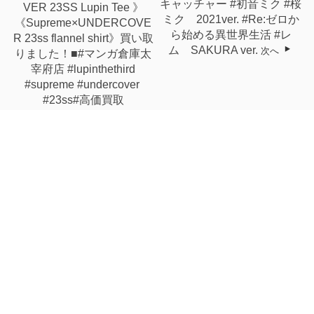
キャッチャー #初音ミク #桜
VER 23SS Lupin Tee ⁡》
ミク 2021ver. #Re:ゼロか
《Supreme×UNDERCOVE
ら始める異世界生活 #レ
R 23ss ⁡flannel shirt⁡》⁡買い取
ム SAKURA ver.
次へ
りました！⁡■⁡#マンガ倉庫太
宰府店⁡⁡⁡ ⁡#lupinthethird
⁡#supreme⁡ ⁡#undercover ⁡
⁡#23ss⁡#高価買取
関連記事
■本日2日目 いちご
キ...
☆★ゲームコーナーからイ
ベント＆キャンペ...