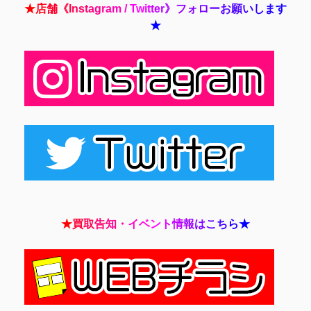
★
店
舗
《
I
n
s
t
a
g
r
a
m
/
T
w
i
t
t
e
r
》
フ
ォ
ロ
ー
お
願
い
し
ま
す
★
★
買
取
告
知
・
イ
ベ
ン
ト
情
報
は
こ
ち
ら
★