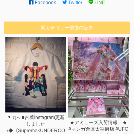
Facebook
Twitter
LINE
同カテゴリー前後の記事
■古着Instagram更新
前へ
★アミューズ入荷情報！★
しました
#マンガ倉庫太宰府店 #UFO
♪◆《Supreme×UNDERCO