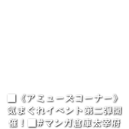
■《アミューズコーナー》
気まぐれイベント第二弾開
催！■#マンガ倉庫太宰府