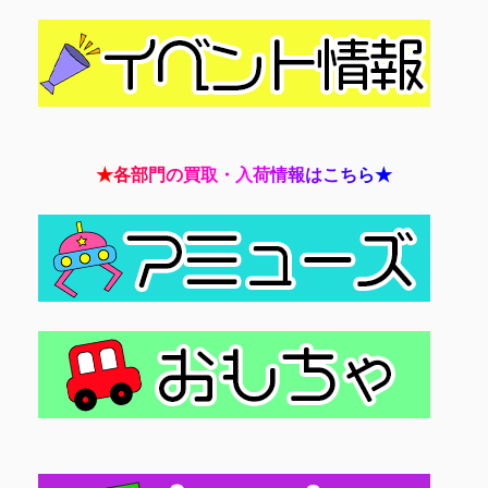
★
各
部
門
の
買
取
・
入
荷
情
報
は
こ
ち
ら
★