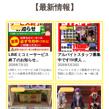
【最新情報】
お知らせ
求人
LINEミコミーサービス
アルバイトスタッフ募集
終了のお知らせ...
中です!!#求人 ...
2026年7月1日
2026年5月24日
LINEミコミーサービス終了のお知ら
アルバイトスタッフ募集中です!! お
せ マンガ倉庫太宰府店LINEミコミ
気軽にお電話ください★ 一緒に楽
ー7…
し…
アミューズ
アミューズ