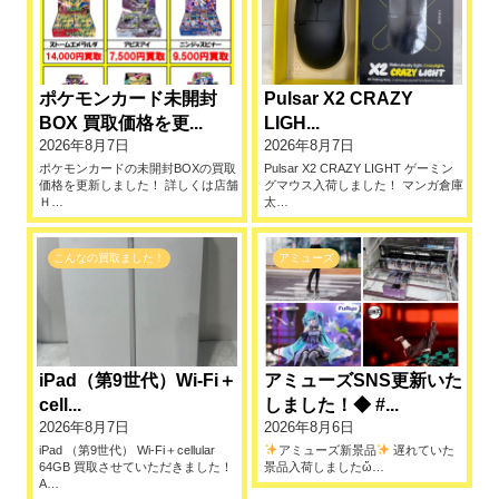
ポケモンカード未開封
Pulsar X2 CRAZY
BOX 買取価格を更...
LIGH...
2026年8月7日
2026年8月7日
ポケモンカードの未開封BOXの買取
Pulsar X2 CRAZY LIGHT ゲーミン
価格を更新しました！ 詳しくは店舗
グマウス入荷しました！ マンガ倉庫
Ｈ…
太…
こんなの買取ました！
アミューズ
iPad（第9世代）Wi-Fi＋
アミューズSNS更新いた
cell...
しました！◆ #...
2026年8月7日
2026年8月6日
iPad （第9世代） Wi-Fi＋cellular
アミューズ新景品
遅れていた
64GB 買取させていただきました！
景品入荷しましたὤ…
A…