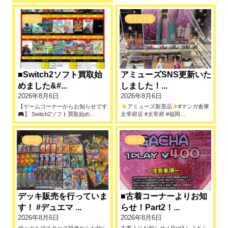
ゲーム
アミューズ
■Switch2ソフト買取始
アミューズSNS更新いた
めました&#...
しました！...
2026年8月6日
2026年8月6日
【ゲームコーナーからお知らせです
アミューズ新景品
#マンガ倉庫
】 Switch2ソフト買取始め…
太宰府店 #太宰府 #福岡…
カード
ガチャ
デッキ販売を行っていま
■古着コーナーよりお知
す！ #デュエマ ...
らせ！Part2！...
2026年8月6日
2026年8月6日
デュエルマスターズ担当からお知ら
古着よりお知らせ！Part2！ こちら