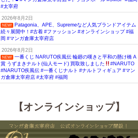
#太宰府
2026年8月2日
Patagonia、APE、Supremeなど人気ブランドアイテム
NEW!
続々展開中！#古着 #ファッション #オンラインショップ #福
岡 #マンガ倉庫太宰府店
2026年8月2日
一番くじ NARUTO疾風伝 輪廻の嘆きと平和の懸け橋 A
NEW!
賞 うずまきナルト(仙人モード) 買取致しました
#NARUTO
#NARUTO疾風伝 #一番くじナルト #ナルトフィギュア #マン
ガ倉庫太宰府店 #太宰府 #福岡
【オンラインショップ】