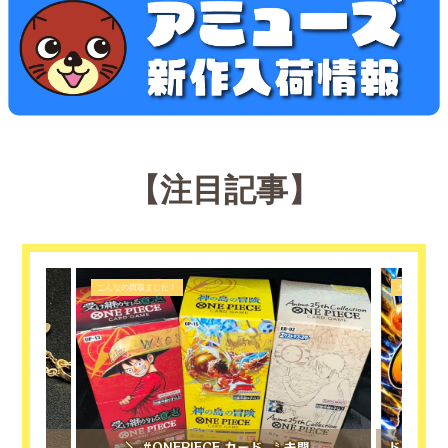
【注目記事】
こんなの買取ました！
カード
アス...
＼ #ONEPIECE カード 〝 未開...
ドラゴンボ