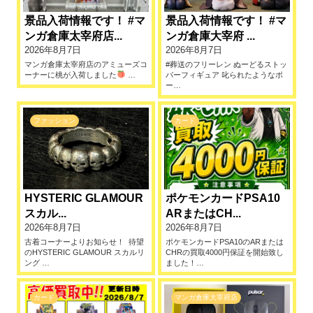
景品入荷情報です！ #マ
景品入荷情報です！ #マ
ンガ倉庫太宰府店...
ンガ倉庫大宰府 ...
2026年8月7日
2026年8月7日
マンガ倉庫太宰府店のアミューズコ
#葬送のフリーレン ぬーどるストッ
ーナーに桃が入荷しました
…
パーフィギュア 叱られたようなポ
ー…
ファッション
カード
HYSTERIC GLAMOUR
ポケモンカードPSA10
スカル...
ARまたはCH...
2026年8月7日
2026年8月7日
古着コーナーよりお知らせ！ ⁡ 待望
ポケモンカードPSA10のARまたは
のHYSTERIC GLAMOUR スカルリ
CHRの買取4000円保証を開始致し
ング …
ました！…
カード
マンガ倉庫大宰府店